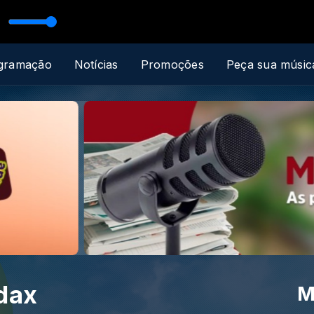
es
 Procópio
gramação
Notícias
Promoções
Peça sua músic
dax
M