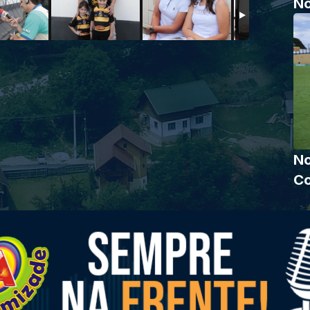
No
No
Co