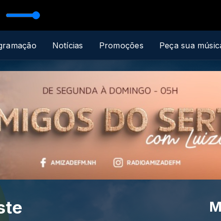
m Amizade FM
gramação
Notícias
Promoções
Peça sua músic
ste
M