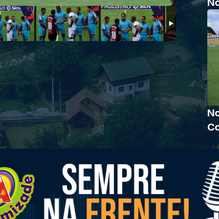
No
No
Co