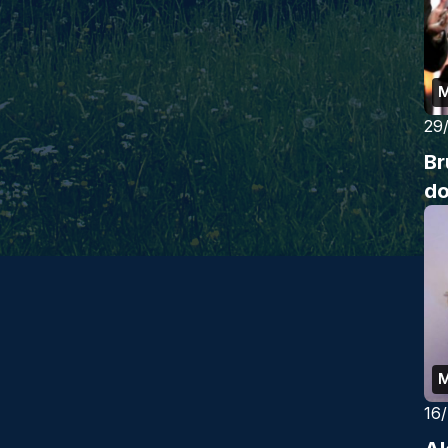
M
29
Br
d
M
16