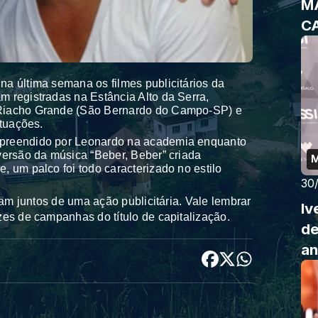
M
C
a última semana os filmes publicitários da
 registradas na Estância Alto da Serra,
 Riacho Grande (São Bernardo do Campo-SP) e
ituações.
rpreendido por Leonardo na academia enquanto
versão da música “Beber, Beber” criada
M
, um palco foi todo caracterizado no estilo
30
pam juntos de uma ação publicitária. Vale lembrar
Iv
zes de campanhas do título de capitalização.
de
an