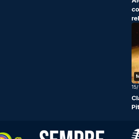
Al
co
re
M
15
Cl
Pi