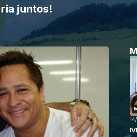
ria juntos!
M
M
14
I