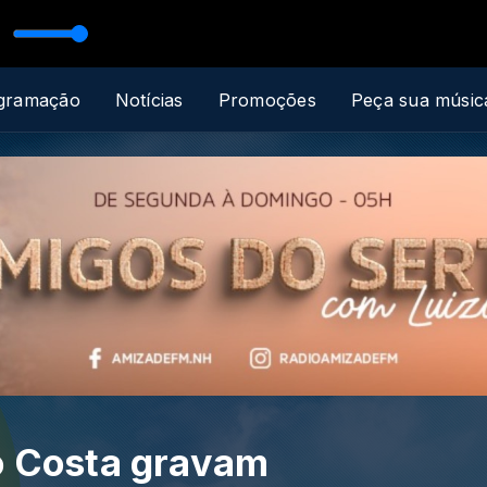
udo com Luciana Rodrigues
gramação
Notícias
Promoções
Peça sua músic
o Costa gravam