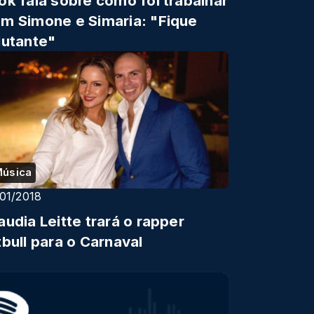
ok fala sobre como foi trabalhar
m Simone e Simaria: "Fique
lutante"
úsica
/01/2018
audia Leitte trará o rapper
tbull para o Carnaval