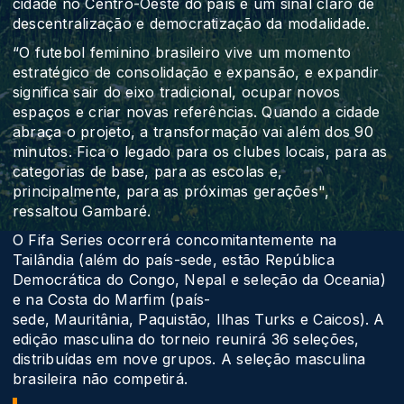
cidade no Centro-Oeste do país é um sinal claro de
descentralização e democratização da modalidade.
“O futebol feminino brasileiro vive um momento
estratégico de consolidação e expansão, e expandir
significa sair do eixo tradicional, ocupar novos
espaços e criar novas referências. Quando a cidade
abraça o projeto, a transformação vai além dos 90
minutos. Fica o legado para os clubes locais, para as
categorias de base, para as escolas e,
principalmente, para as próximas gerações",
ressaltou Gambaré.
O Fifa Series ocorrerá concomitantemente na
Tailândia (além do país-sede, estão República
Democrática do Congo, Nepal e seleção da Oceania)
e na Costa do Marfim (país-
sede, Mauritânia, Paquistão, Ilhas Turks e Caicos). A
edição masculina do torneio reunirá 36 seleções,
distribuídas em nove grupos. A seleção masculina
brasileira não competirá.