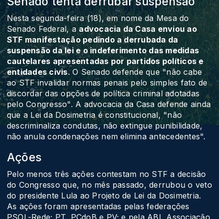
Senado tenta derrubar suspensão
Nesta segunda-feira (18), em nome da Mesa do
Senado Federal, a
advocacia da Casa enviou ao
STF manifestação pedindo a derrubada da
suspensão da lei e o indeferimento das medidas
cautelares apresentadas por partidos políticos e
entidades civis
. O Senado defende que "não cabe
ao STF invalidar normas penais pelo simples fato de
discordar das opções de política criminal adotadas
pelo Congresso". A advocacia da Casa defende ainda
que a Lei da Dosimetria é constitucional, "não
descriminaliza condutas, não extingue punibilidade,
não anula condenações nem elimina antecedentes".
Ações
Pelo menos três ações contestam no STF a decisão
do Congresso que, no mês passado, derrubou o veto
do presidente Lula ao Projeto de Lei da Dosimetria.
As ações foram apresentadas pelas federações
PSOL-Rede; PT, PCdoB e PV; e pela ABI, Associação