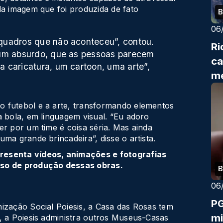
da imagem que foi produzida de fato
B
06
quadros que não aconteceu”, contou.
Ri
 um absurdo, que as pessoas parecem
ca
 caricatura, um cartoon, uma arte”,
me
 futebol e a arte, transformando elementos
a bola, em linguagem visual. “Eu adoro
er por um time é coisa séria. Mas ainda
ma grande brincadeira”, disse o artista.
resenta vídeos, animações e fotografias
sso de produção dessas obras.
B
06
PG
ização Social Poiesis, a Casa das Rosas tem
mi
, a Poiesis administra outros Museus-Casas