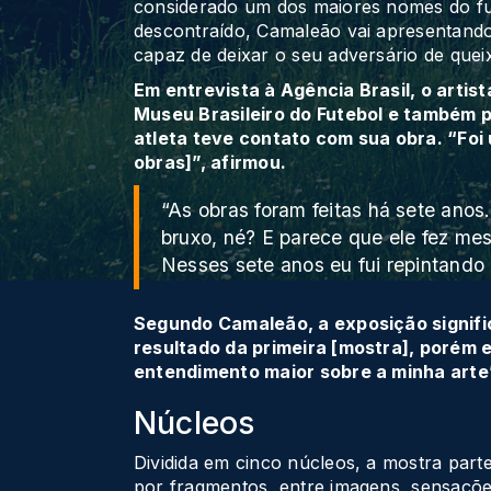
considerado um dos maiores nomes do fut
descontraído, Camaleão vai apresentan
capaz de deixar o seu adversário de quei
Em entrevista à Agência Brasil, o artis
Museu Brasileiro do Futebol e também 
atleta teve contato com sua obra. “Foi
obras]”, afirmou.
“As obras foram feitas há sete ano
bruxo, né? E parece que ele fez me
Nesses sete anos eu fui repintand
Segundo Camaleão, a exposição signifi
resultado da primeira [mostra], porém
entendimento maior sobre a minha arte
Núcleos
Dividida em cinco núcleos, a mostra part
por fragmentos, entre imagens, sensações