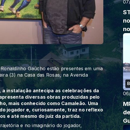
07
ST
no
no
de Ronaldinho Gaúcho estão presentes em uma
feira (3) na Casa das Rosas, na Avenida
B
, a instalação antecipa as celebrações da
06
apresenta diversas obras produzidas pelo
MP
alho, mais conhecido como Camaleão. Uma
do jogador e, curiosamente, traz no reflexo
de
os e até mesmo do juiz da partida.
G
rajetória e no imaginário do jogador,