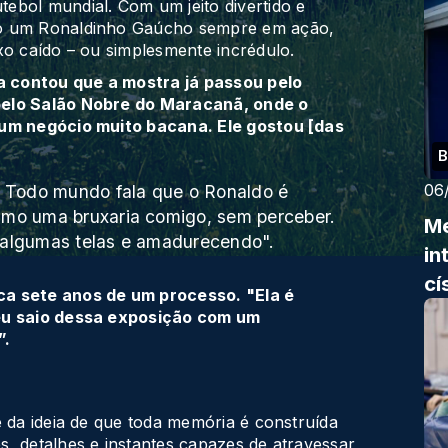
ebol mundial. Com um jeito divertido e
do um Ronaldinho Gaúcho sempre em ação,
xo caído – ou simplesmente incrédulo.
ta contou que a mostra já passou pelo
pelo Salão Nobre do Maracanã, onde o
 um negócio muito bacana. Ele gostou [das
B
06
s. Todo mundo fala que o Ronaldo é
smo uma bruxaria comigo, sem perceber.
Me
o algumas telas e amadurecendo".
in
cí
ca sete anos de um processo. "Ela é
 eu saio dessa exposição com um
”.
e da ideia de que toda memória é construída
, detalhes e instantes capazes de atravessar