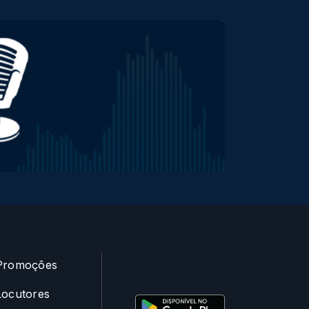
Promoções
Locutores