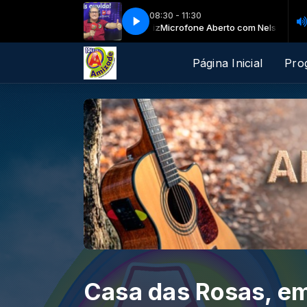
08:30 - 11:30
ia Vieira com Julia Vieira
Aberto com Nelsinho Luiz
Microfone Aberto com Nelsinho Luiz
Esporte Amizade - Julia Vieira com Julia Vieira
Página Inicial
Pro
Casa das Rosas, em