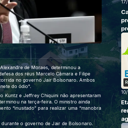
17
Ca
pr
pr
no
 Alexandre de Moraes, determinou a
defesa dos réus Marcelo Câmara e Filipe
ocorrida no governo Jair Bolsonaro. Ambos
R
nete do ódio".
10
o Kuntz e Jeffrey Chiquini não apresentaram
Et
terminou na terça-feira. O ministro ainda
ento “inusitado” para realizar uma “manobra
re
ag
durante o governo de Jair de Bolsonaro.