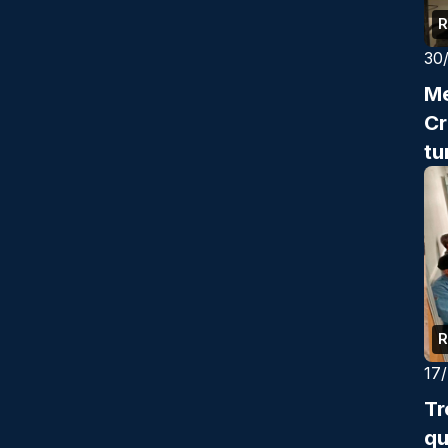
R
30
Me
Cr
tu
R
17
Tr
qu