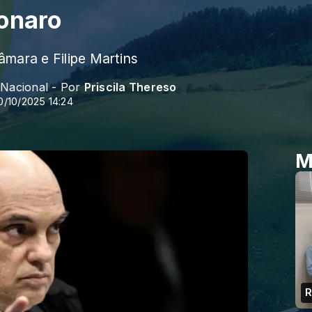
onaro
mara e Filipe Martins
 Nacional - Por
Priscila Thereso
0/10/2025 14:24
M
R