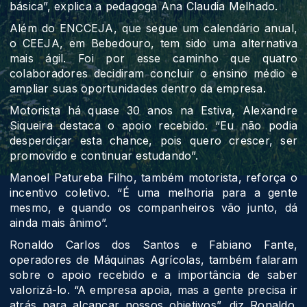
básica”, explica a pedagoga Ana Claudia Melhado.
Além do ENCCEJA, que segue um calendário anual,
o CEEJA, em Bebedouro, tem sido uma alternativa
mais ágil. Foi por esse caminho que quatro
colaboradores decidiram concluir o ensino médio e
ampliar suas oportunidades dentro da empresa.
Motorista há quase 30 anos na Estiva, Alexandre
Siqueira destaca o apoio recebido. “Eu não podia
desperdiçar esta chance, pois quero crescer, ser
promovido e continuar estudando”.
Manoel Patureba Filho, também motorista, reforça o
incentivo coletivo. “É uma melhoria para a gente
mesmo, e quando os companheiros vão junto, dá
ainda mais ânimo”.
Ronaldo Carlos dos Santos e Fabiano Fante,
operadores de Máquinas Agrícolas, também falaram
sobre o apoio recebido e a importância de saber
valorizá-lo. “A empresa apoia, mas a gente precisa ir
atrás para alcançar nossos objetivos”, diz Ronaldo.