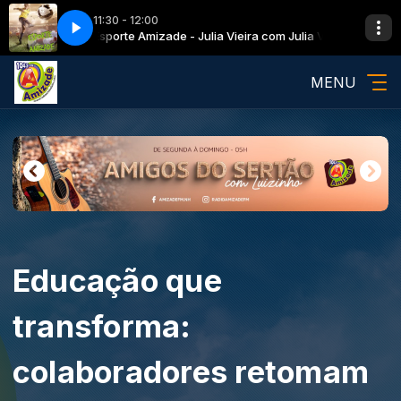
11:30 - 12:00
ulia Vieira
ocópio
Balada Sertaneja com Marcio Procópio
Esporte Amizade - Julia Vieira com Julia Vieira
MENU
Educação que
transforma:
colaboradores retomam